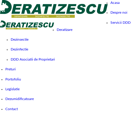
Acasa
Despre noi
Servicii DDD
Deratizare
Dezinsectie
Dezinfectie
DDD Asociatii de Proprietari
Preturi
Portofoliu
Legislatie
Dezumidificatoare
Contact