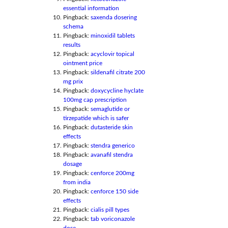
essential information
Pingback:
saxenda dosering
schema
Pingback:
minoxidil tablets
results
Pingback:
acyclovir topical
ointment price
Pingback:
sildenafil citrate 200
mg prix
Pingback:
doxycycline hyclate
100mg cap prescription
Pingback:
semaglutide or
tirzepatide which is safer
Pingback:
dutasteride skin
effects
Pingback:
stendra generico
Pingback:
avanafil stendra
dosage
Pingback:
cenforce 200mg
from india
Pingback:
cenforce 150 side
effects
Pingback:
cialis pill types
Pingback:
tab voriconazole