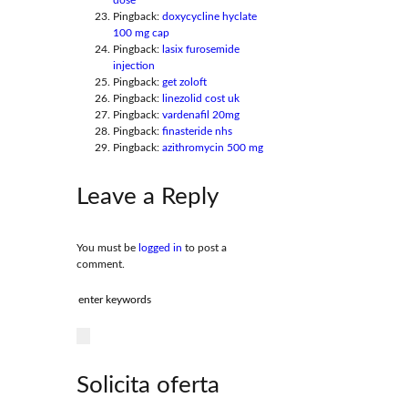
dose
Pingback:
doxycycline hyclate
100 mg cap
Pingback:
lasix furosemide
injection
Pingback:
get zoloft
Pingback:
linezolid cost uk
Pingback:
vardenafil 20mg
Pingback:
finasteride nhs
Pingback:
azithromycin 500 mg
Leave a Reply
You must be
logged in
to post a
comment.
Solicita oferta