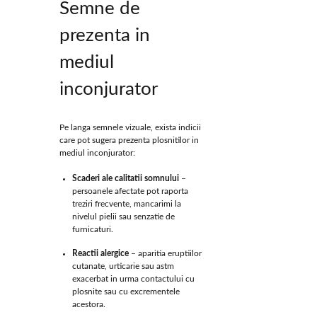
Semne de
prezenta in
mediul
inconjurator
Pe langa semnele vizuale, exista indicii
care pot sugera prezenta plosnitilor in
mediul inconjurator:
Scaderi ale calitatii somnului
–
persoanele afectate pot raporta
treziri frecvente, mancarimi la
nivelul pielii sau senzatie de
furnicaturi.
Reactii alergice
– aparitia eruptiilor
cutanate, urticarie sau astm
exacerbat in urma contactului cu
plosnite sau cu excrementele
acestora.