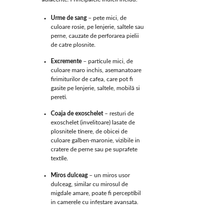
Urme de sang
– pete mici, de
culoare rosie, pe lenjerie, saltele sau
perne, cauzate de perforarea pielii
de catre plosnite.
Excremente
– particule mici, de
culoare maro inchis, asemanatoare
firimiturilor de cafea, care pot fi
gasite pe lenjerie, saltele, mobilă si
pereti.
Coaja de exoschelet
– resturi de
exoschelet (invelitoare) lasate de
plosnitele tinere, de obicei de
culoare galben-maronie, vizibile in
cratere de perne sau pe suprafete
textile.
Miros dulceag
– un miros usor
dulceag, similar cu mirosul de
migdale amare, poate fi perceptibil
in camerele cu infestare avansata.