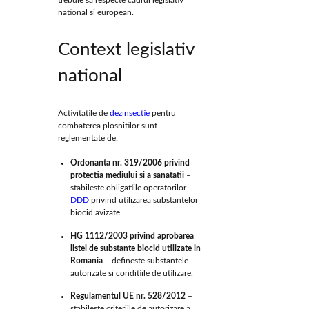
national si european.
Context legislativ
national
Activitatile de
dezinsectie
pentru
combaterea plosnitilor sunt
reglementate de:
Ordonanta nr. 319/2006 privind
protectia mediului si a sanatatii
–
stabileste obligatiile operatorilor
DDD
privind utilizarea substantelor
biocid avizate.
HG 1112/2003 privind aprobarea
listei de substante biocid utilizate in
Romania
– defineste substantele
autorizate si conditiile de utilizare.
Regulamentul UE nr. 528/2012
–
stabileste criteriile de autorizare a