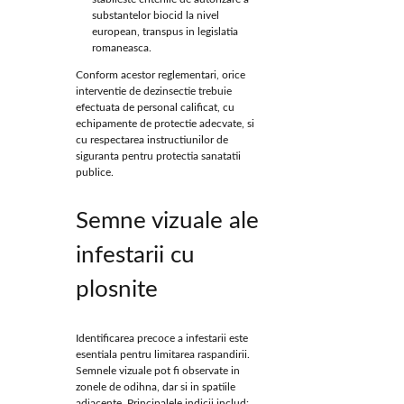
substantelor biocid la nivel
european, transpus in legislatia
romaneasca.
Conform acestor reglementari, orice
interventie de dezinsectie trebuie
efectuata de personal calificat, cu
echipamente de protectie adecvate, si
cu respectarea instructiunilor de
siguranta pentru protectia sanatatii
publice.
Semne vizuale ale
infestarii cu
plosnite
Identificarea precoce a infestarii este
esentiala pentru limitarea raspandirii.
Semnele vizuale pot fi observate in
zonele de odihna, dar si in spatiile
adiacente. Principalele indicii includ: