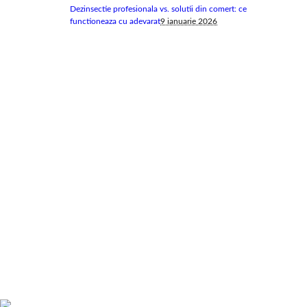
Dezinsectie profesionala vs. solutii din comert: ce
functioneaza cu adevarat
9 ianuarie 2026
Despre noi
Deratizescu – Servicii DDD – Suntem o echipa cu vasta experienta in domeniul
serviciilor D.D.D. si ne dorim sa oferim servicii de o calitate superioara, bazate pe
onestitate, preturi corect estimate si GARANTIA LUCRARII.
Informatii utile
Politica de confidentialitate
Politica de utilizare a cookie-urilor
Despre noi
Legislatie
Blog
Contact
Preturi