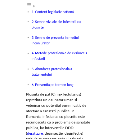
Context legislativ national
Semne vizuale ale infestarii cu
plosnite
Semne de prezenta in mediul
inconjurator
Metode profesionale de evaluare a
infestarii
Abordarea profesionala a
tratamentului
Preventia pe termen lung
Plosnita de pat (Cimex lectularius)
reprezinta un daunator uman si
veterinar cu potential semnificativ de
afectare a sanatatii publice. In
Romania, infestarea cu plosnite este
recunoscuta ca o problema de sanatate
publica, iar interventiile DDD
(
deratizare
, dezinsectie, dezinfectie)
trebuie sa respecte cadrul legislativ