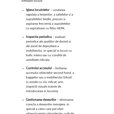
infestare includ:
Igiena locuintelor
– curatarea
regulata a lenjeriilor, a saltelelor si a
suprafetelor textile, precum si
aspirarea frecventa a suprafetelor
cu aspiratoare cu filtru HEPA.
Inspectia periodica
– evaluari
periodice ale spatiilor de dormit si
ale zonei de depozitare a
mobilierului, in special in locuri cu
trafic intens sau cu conditii de
umiditate ridicata.
Controlul accesului
– limitarea
accesului obiectelor second-hand, a
bagajelor sau a mobilierului folosit
in zonele cu risc ridicat, prin
inspectii vizuale inainte de
introducerea in locuinta.
Gestionarea deseurilor
– eliminarea
corecta a deseurilor menajere, in
special a celor care pot oferi
adapost pentru plosnite (ex: cutii de