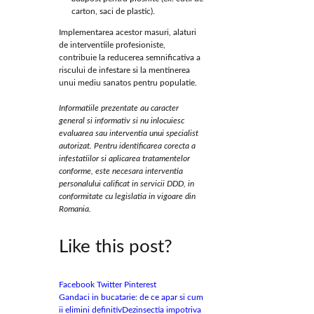
carton, saci de plastic).
Implementarea acestor masuri, alaturi
de interventiile profesioniste,
contribuie la reducerea semnificativa a
riscului de infestare si la mentinerea
unui mediu sanatos pentru populatie.
Informatiile prezentate au caracter
general si informativ si nu inlocuiesc
evaluarea sau interventia unui specialist
autorizat. Pentru identificarea corecta a
infestatiilor si aplicarea tratamentelor
conforme, este necesara interventia
personalului calificat in servicii DDD, in
conformitate cu legislatia in vigoare din
Romania.
Like this post?
Facebook
Twitter
Pinterest
Gandaci in bucatarie: de ce apar si cum
ii elimini definitiv
Dezinsectia impotriva