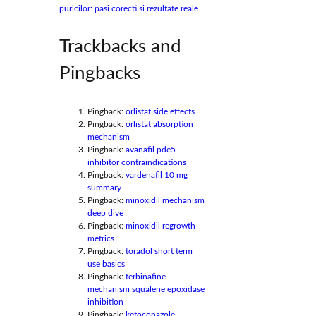
puricilor: pasi corecti si rezultate reale
Trackbacks and
Pingbacks
Pingback:
orlistat side effects
Pingback:
orlistat absorption
mechanism
Pingback:
avanafil pde5
inhibitor contraindications
Pingback:
vardenafil 10 mg
summary
Pingback:
minoxidil mechanism
deep dive
Pingback:
minoxidil regrowth
metrics
Pingback:
toradol short term
use basics
Pingback:
terbinafine
mechanism squalene epoxidase
inhibition
Pingback:
ketoconazole